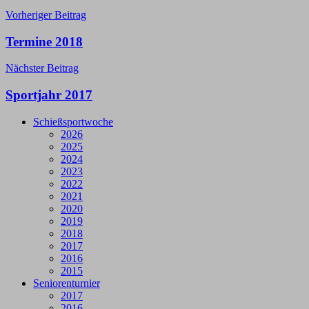
Beitragsnavigation
Vorheriger Beitrag
Termine 2018
Nächster Beitrag
Sportjahr 2017
Schießsportwoche
2026
2025
2024
2023
2022
2021
2020
2019
2018
2017
2016
2015
Seniorenturnier
2017
2016